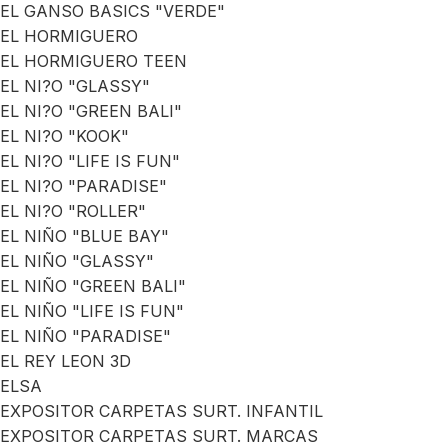
EL GANSO BASICS "VERDE"
EL HORMIGUERO
EL HORMIGUERO TEEN
EL NI?O "GLASSY"
EL NI?O "GREEN BALI"
EL NI?O "KOOK"
EL NI?O "LIFE IS FUN"
EL NI?O "PARADISE"
EL NI?O "ROLLER"
EL NIÑO "BLUE BAY"
EL NIÑO "GLASSY"
EL NIÑO "GREEN BALI"
EL NIÑO "LIFE IS FUN"
EL NIÑO "PARADISE"
EL REY LEON 3D
ELSA
EXPOSITOR CARPETAS SURT. INFANTIL
EXPOSITOR CARPETAS SURT. MARCAS