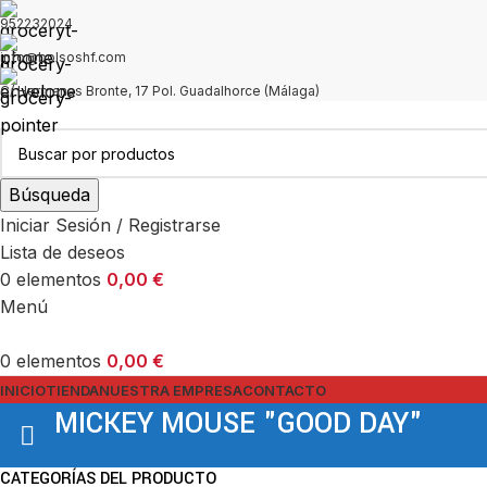
952232024
info@bolsoshf.com
C/ Hermanas Bronte, 17 Pol. Guadalhorce (Málaga)
Búsqueda
Iniciar Sesión / Registrarse
Lista de deseos
0
elementos
0,00
€
Menú
0
elementos
0,00
€
INICIO
TIENDA
NUESTRA EMPRESA
CONTACTO
MICKEY MOUSE "GOOD DAY"
CATEGORÍAS DEL PRODUCTO