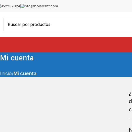
952232024
info@bolsoshf.com
Mi cuenta
Inicio
Mi cuenta
¿
d
c
N