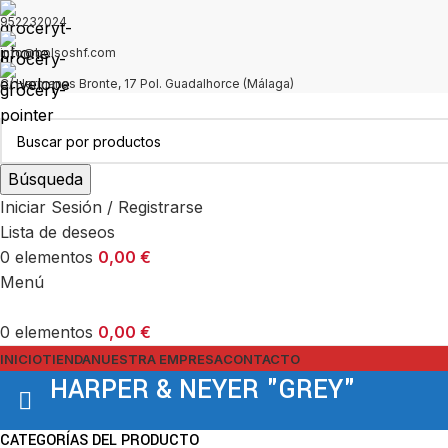
952232024
info@bolsoshf.com
C/ Hermanas Bronte, 17 Pol. Guadalhorce (Málaga)
Búsqueda
Iniciar Sesión / Registrarse
Lista de deseos
0
elementos
0,00
€
Menú
0
elementos
0,00
€
INICIO
TIENDA
NUESTRA EMPRESA
CONTACTO
HARPER & NEYER "GREY"
CATEGORÍAS DEL PRODUCTO