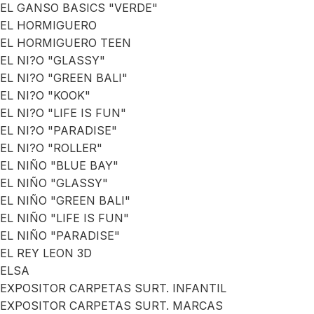
EL GANSO BASICS "VERDE"
EL HORMIGUERO
EL HORMIGUERO TEEN
EL NI?O "GLASSY"
EL NI?O "GREEN BALI"
EL NI?O "KOOK"
EL NI?O "LIFE IS FUN"
EL NI?O "PARADISE"
EL NI?O "ROLLER"
EL NIÑO "BLUE BAY"
EL NIÑO "GLASSY"
EL NIÑO "GREEN BALI"
EL NIÑO "LIFE IS FUN"
EL NIÑO "PARADISE"
EL REY LEON 3D
ELSA
EXPOSITOR CARPETAS SURT. INFANTIL
EXPOSITOR CARPETAS SURT. MARCAS